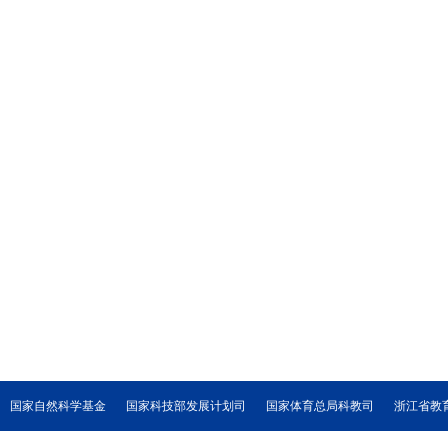
国家自然科学基金
国家科技部发展计划司
国家体育总局科教司
浙江省教