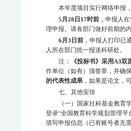
本年度项目实行网络申报
5月
28
日
17时前
，申报人在
理申报。请各部门做好前期的
6月
3
日前
，申报人打印已
人所在部门统一报送科研处。
注：
《投标书》采用
A3
作单位（如有）须签章，并确
的代表性成果
，如果是论文，
七、其他安排
（一）国家社科基金教育
登录“全国教育科学规划管理平台”（h
填写申报信息（已有账号者无