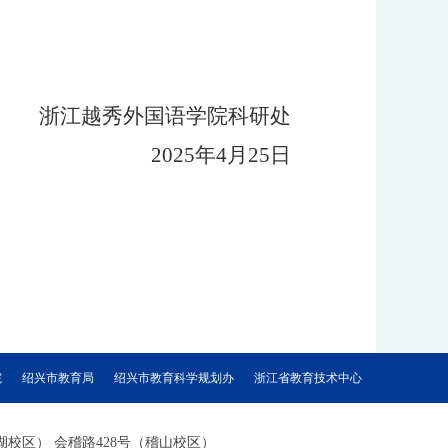
浙江越秀外国语学院科研处
202
5
年
4
月
25
日
院
绍兴市教育局
绍兴市教育科学规划办
浙江省教育技术中心
1号（镜湖校区） 会稽路428号（稽山校区）