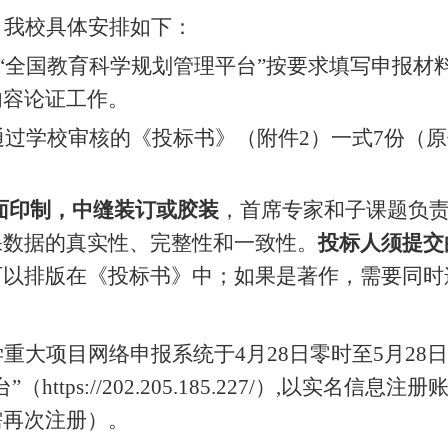
，我校具体安排如下：
“全国教育科学规划管理平台”按要求填写申报材
内容论证工作。
通过学校审核的《投标书》（附件
2）一式7份（
双面印制，中缝装订或胶装
，首席专家和子课题负
保数据的真实性、完整性和一致性。
投标人须提交
可以排版在《投标书》中；如果是著作，需要同时
学重大项目网络申报系统于
4月28日零时至5月
28
日
ttps://202.205.185.227/）,以实名
需再次注册）。