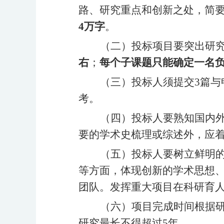
路、研究重点和创新之处，简
4万字
。
（二）投标项目要突出研
右
；
每个子课题只能确定一名
（三）投标人须提交
3篇
考。
（四）投标人要熟知国内
要的学术史梳理或综述外，应
（五）投标人要树立鲜明
等方面，体现创新的学术思想
团队。发挥重大项目在科研育
（六）项目完成时间根据
研究最长不得超过
5年。