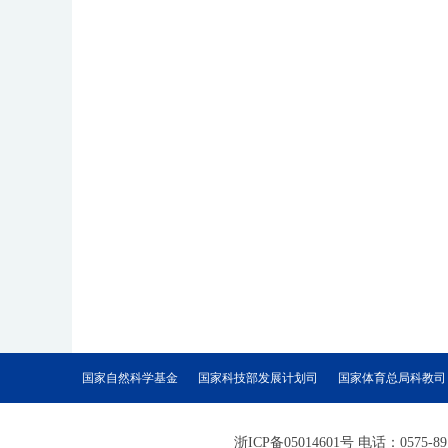
国家自然科学基金
国家科技部发展计划司
国家体育总局科教司
浙ICP备05014601号 电话：057